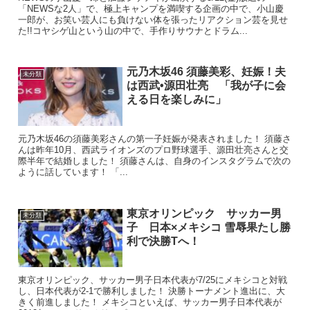
「NEWSな2人」で、極上キャンプを満喫する企画の中で、小山慶
一郎が、お笑い芸人にも負けない体を張ったリアクション芸を見せ
た!!コヤシゲ山という山の中で、手作りサウナとドラム...
元乃木坂46 須藤美彩、妊娠！夫
未分類
は西武•源田壮亮 「我が子に会
える日を楽しみに」
元乃木坂46の須藤美彩さんの第一子妊娠が発表されました！ 須藤さ
んは昨年10月、西武ライオンズのプロ野球選手、源田壮亮さんと交
際半年で結婚しました！ 須藤さんは、自身のインスタグラムで次の
ように話しています！ 「...
東京オリンピック サッカー男
未分類
子 日本×メキシコ 雪辱果たし勝
利で決勝Tへ！
東京オリンピック、サッカー男子日本代表が7/25にメキシコと対戦
し、日本代表が2-1で勝利しました！ 決勝トーナメント進出に、大
きく前進しました！ メキシコといえば、サッカー男子日本代表が