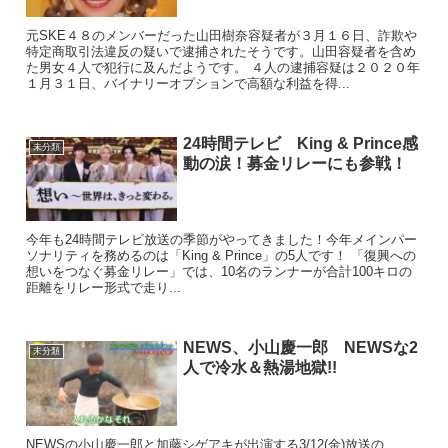
元SKE４８のメンバーだった山田樹奈容疑者が３月１６日、詐欺や
特定商取引法違反の疑いで逮捕されたそうです。山田容疑者を含め
た男女４人で犯行に及んだようです。 ４人の逮捕容疑は２０２０年
１月３１日、バイナリーオプションで高額な利益を得...
24時間テレビ King & Prince感
未分類
動の涙！募金リレーにも参戦！
今年も24時間テレビ放送の季節がやってきました！今年メインパー
ソナリティを務めるのは「King & Prince」の5人です！ 「復興への
想いをつなぐ募金リレー」では、10名のランナーが合計100キロの
距離をリレー形式で走り...
NEWS、小山慶一郎 NEWSな2
未分類
人で冷水＆熱湯地獄!!
NEWSの小山慶一郎と加藤シゲアキが出演する3/12(金)放送の