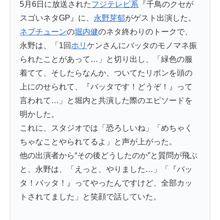
5月6日に放送された
フジテレビ系
『千鳥のクセが
スゴいネタGP』に、
永野芽郁
がゲスト出演した。
ネプチューン
の
堀内健
のネタ終わりのトークで、
永野は、「1回
ホリ
ケンさんにバッタのモノマネ振
られたことがあって…」と切り出し、「緑色の服
着てて、そしたらなんか、ついてたリボンを頭の
上にのせられて、『バッタです！どうぞ！』って
言われて…」と堀内と共演した際のエピソードを
明かした。
これに、スタジオでは「恐ろしいね」「めちゃく
ちゃなことやられてるよ」と声が上がった。
他の出演者から“その後どうしたのか”と質問が飛ぶ
と、永野は、「えっと、やりました…」「『バッ
タ！バッタ！』ってやったんですけど、全部カッ
トされてました」と笑顔で話していた。