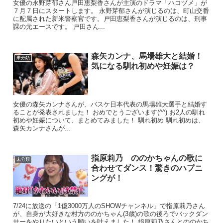
女優の永野芽郁さん戸田恵梨香さんが主演のドラマ「ハコヅメ」が
７月７日にスタートします。 永野芽郁さんが演じるのは、町山交番
に配属された新米警察官です。戸田恵梨香さんが演じるのは、刑事
課の元エースです。 戸田さん...
森矢カンナ、馬場雄大と結婚！
未分類
気になる馴れ初めや妊娠は？
女優の森矢カンナさんが、バスケ日本代表の馬場雄大選手と結婚す
ることが発表されました！ おめでとうございます(^^) お2人の馴れ
初めや妊娠について、まとめてみました！ 馴れ初め 馴れ初めは、
森矢カンナさんが...
指原莉乃 ののかちゃんの歌に
未分類
合わせてダンス！驚きのハプニ
ングが！
7/24に放送の「1億3000万人のSHOWチャンネル」で指原莉乃さん
が、自身が大好きな村方ののかちゃん(3歳)の歌の後ろでバックダン
サーをやりたいという願いを叶えました！ 指原莉乃さんとののかち