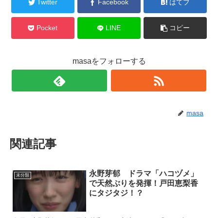
Twitter
Facebook
はてブ
Pocket
LINE
コピー
masaをフォローする
masa
関連記事
永野芽郁 ドラマ「ハコヅメ」
未分類
で天然ぶりを発揮！戸田恵梨香
にタジタジ！？