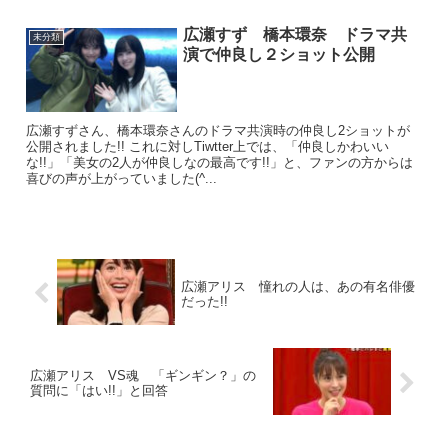
広瀬すず 橋本環奈 ドラマ共
未分類
演で仲良し２ショット公開
広瀬すずさん、橋本環奈さんのドラマ共演時の仲良し2ショットが
公開されました!! これに対しTiwtter上では、「仲良しかわいい
な!!」「美女の2人が仲良しなの最高です!!」と、ファンの方からは
喜びの声が上がっていました(^...
広瀬アリス 憧れの人は、あの有名俳優
だった!!
広瀬アリス VS魂 「ギンギン？」の
質問に「はい!!」と回答