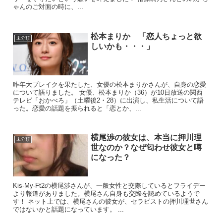
ゃんのご対面の時に、...
松本まりか 「恋人ちょっと欲
未分類
しいかも・・・」
昨年大ブレイクを果たした、女優の松本まりかさんが、自身の恋愛
について語りました。 女優、松本まりか（36）が10日放送の関西
テレビ「おかべろ」（土曜後2・28）に出演し、私生活について語
った。恋愛の話題を振られると「恋とか、...
横尾渉の彼女は、本当に押川理
未分類
世なのか？なぜ匂わせ彼女と噂
になった？
Kis-My-Ft2の横尾渉さんが、一般女性と交際しているとフライデー
より報道がありました。横尾さん自身も交際を認めているようで
す！ ネット上では、横尾さんの彼女が、セラピストの押川理世さん
ではないかと話題になっています。 ...