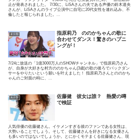
止が発表されました。 7/30に、LiSAさんの夫である声優の鈴木達央
さんが、LiSAさんのライブ公演中に自宅に20代女性を連れ込み、不
倫したと報じられました。...
指原莉乃 ののかちゃんの歌に
未分類
合わせてダンス！驚きのハプニ
ングが！
7/24に放送の「1億3000万人のSHOWチャンネル」で指原莉乃さん
が、自身が大好きな村方ののかちゃん(3歳)の歌の後ろでバックダン
サーをやりたいという願いを叶えました！ 指原莉乃さんとののかち
ゃんのご対面の時に、...
佐藤健 彼女は誰？ 熱愛の噂
未分類
で検証
人気俳優の佐藤健さん。イケメンすぎる彼のファンである女性は、
大勢いることでしょう。そして、佐藤健さんを好きになる女優さん
も多いのではないでしょうか。とにかくモテまくる佐藤健さん、現