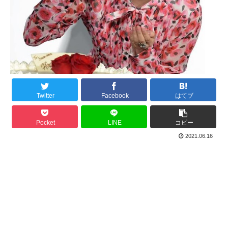
Twitter
Facebook
はてブ
Pocket
LINE
コピー
2021.06.16