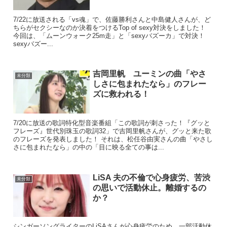
7/22に放送される「vs魂」で、佐藤勝利さんと中島健人さんが、ど
ちらがセクシーなのか決着をつけるTop of sexy対決をしました！
今回は、「ムーンウォーク25m走」と「sexyバズーカ」で対決！
sexyバズー...
吉岡里帆 ユーミンの曲「やさ
未分類
しさに包まれたなら」のフレー
ズに救われる！
7/20に放送の歌詞特化型音楽番組「この歌詞が刺さった！『グッと
フレーズ』世代別珠玉の歌詞32」で吉岡里帆さんが、グッと来た歌
のフレーズを発表しました！ それは、松任谷由実さんの曲「やさし
さに包まれたなら」の中の「目に映る全ての事は...
LiSA 夫の不倫で心身疲労、苦渋
未分類
の思いで活動休止。離婚するの
か？
シンガーソングライターのLiSAさんが心身疲労のため、一部活動休