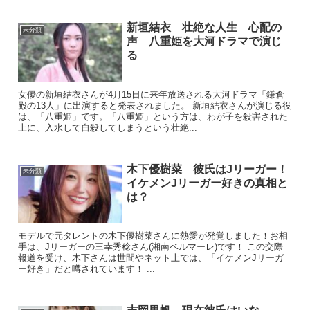
新垣結衣 壮絶な人生 心配の
未分類
声 八重姫を大河ドラマで演じ
る
女優の新垣結衣さんが4月15日に来年放送される大河ドラマ「鎌倉
殿の13人」に出演すると発表されました。 新垣結衣さんが演じる役
は、「八重姫」です。「八重姫」という方は、わが子を殺害された
上に、入水して自殺してしまうという壮絶...
木下優樹菜 彼氏はJリーガー！
未分類
イケメンJリーガー好きの真相と
は？
モデルで元タレントの木下優樹菜さんに熱愛が発覚しました！お相
手は、Jリーガーの三幸秀稔さん(湘南ベルマーレ)です！ この交際
報道を受け、木下さんは世間やネット上では、「イケメンJリーガ
ー好き」だと噂されています！ ...