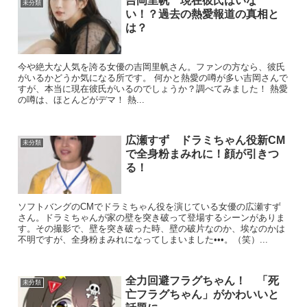
吉岡里帆 現在彼氏はいな
未分類
い！？過去の熱愛報道の真相と
は？
今や絶大な人気を誇る女優の吉岡里帆さん。ファンの方なら、彼氏
がいるかどうか気になる所です。 何かと熱愛の噂が多い吉岡さんで
すが、本当に現在彼氏がいるのでしょうか？調べてみました！ 熱愛
の噂は、ほとんどがデマ！ 熱...
広瀬すず ドラミちゃん役新CM
未分類
で全身粉まみれに！顔が引きつ
る！
ソフトバングのCMでドラミちゃん役を演じている女優の広瀬すず
さん。ドラミちゃんが家の壁を突き破って登場するシーンがありま
す。その撮影で、壁を突き破った時、壁の破片なのか、埃なのかは
不明ですが、全身粉まみれになってしまいました•••。（笑）...
全力回避フラグちゃん！ 「死
未分類
亡フラグちゃん」がかわいいと